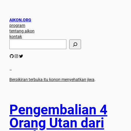
AIKON.ORG
program
tentang aikon
kontak
S
e
a
GitHub
Instagram
Twitter
r
c
h
–
Berpikiran terbuka itu konon menyehatkan jiwa
.
Pengembalian 4
Orang Utan dari