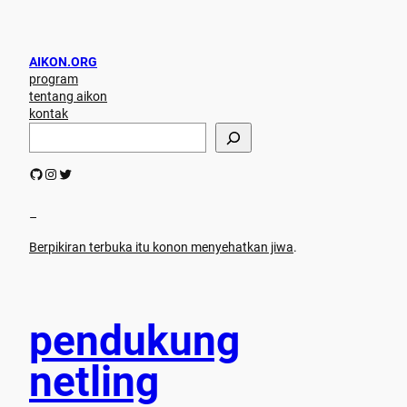
AIKON.ORG
program
tentang aikon
kontak
S
e
a
GitHub
Instagram
Twitter
r
c
h
–
Berpikiran terbuka itu konon menyehatkan jiwa
.
pendukung
netling