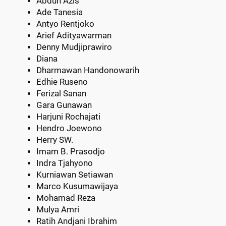
Abduh Azis
Ade Tanesia
Antyo Rentjoko
Arief Adityawarman
Denny Mudjiprawiro
Diana
Dharmawan Handonowarih
Edhie Ruseno
Ferizal Sanan
Gara Gunawan
Harjuni Rochajati
Hendro Joewono
Herry SW.
Imam B. Prasodjo
Indra Tjahyono
Kurniawan Setiawan
Marco Kusumawijaya
Mohamad Reza
Mulya Amri
Ratih Andjani Ibrahim