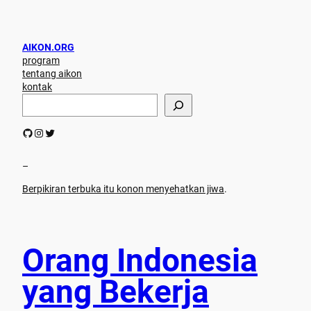
AIKON.ORG
program
tentang aikon
kontak
S
e
a
GitHub
Instagram
Twitter
r
c
h
–
Berpikiran terbuka itu konon menyehatkan jiwa
.
Orang Indonesia
yang Bekerja