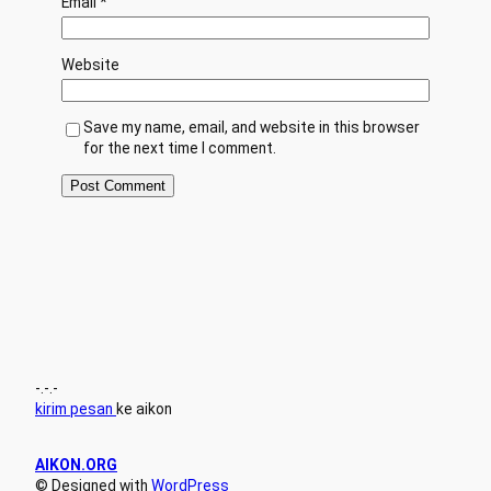
Email
*
Website
Save my name, email, and website in this browser
for the next time I comment.
-.-.-
kirim pesan
ke aikon
AIKON.ORG
© Designed with
WordPress