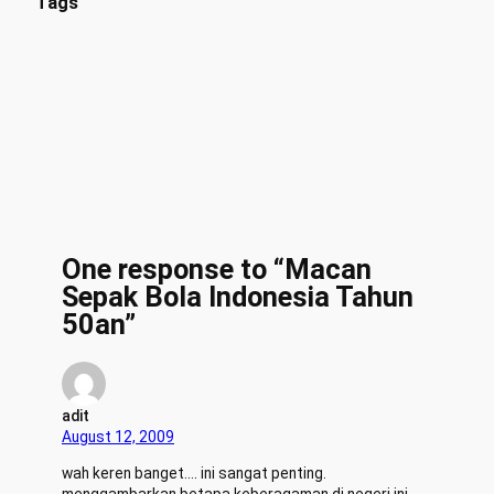
Tags
One response to “Macan
Sepak Bola Indonesia Tahun
50an”
adit
August 12, 2009
wah keren banget…. ini sangat penting.