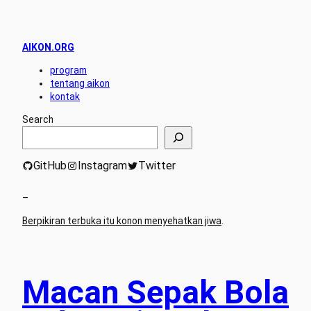
AIKON.ORG
program
tentang aikon
kontak
Search
GitHub
Instagram
Twitter
–
Berpikiran terbuka itu konon menyehatkan jiwa
.
Macan Sepak Bola