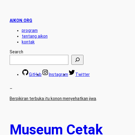
AIKON.ORG
program
tentang aikon
kontak
Search
GitHub
Instagram
Twitter
–
Berpikiran terbuka itu konon menyehatkan jiwa
.
Museum Cetak