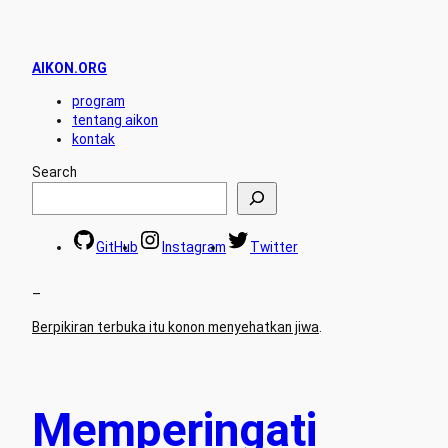
AIKON.ORG
program
tentang aikon
kontak
Search
GitHub
Instagram
Twitter
–
Berpikiran terbuka itu konon menyehatkan jiwa
.
Memperingati