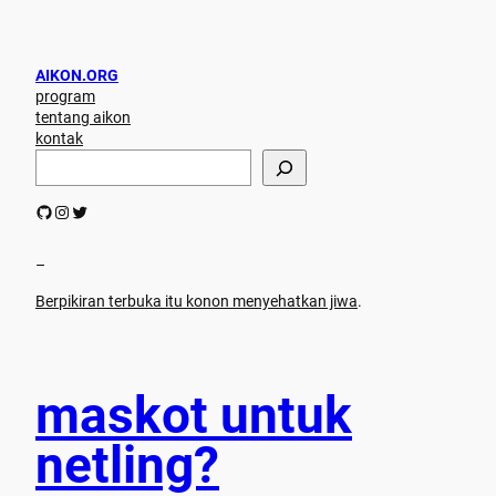
AIKON.ORG
program
tentang aikon
kontak
S
e
a
GitHub
Instagram
Twitter
r
c
h
–
Berpikiran terbuka itu konon menyehatkan jiwa
.
maskot untuk
netling?