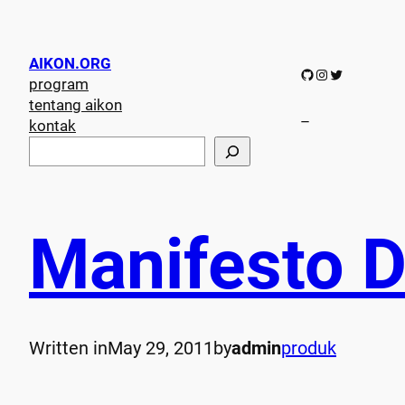
AIKON.ORG
GitHub
Instagram
Twitter
program
tentang aikon
–
kontak
S
e
a
r
c
Manifesto 
h
Written in
May 29, 2011
by
admin
produk