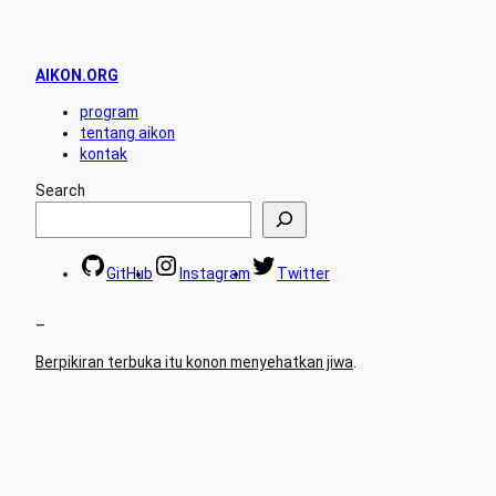
AIKON.ORG
program
tentang aikon
kontak
Search
GitHub
Instagram
Twitter
–
Berpikiran terbuka itu konon menyehatkan jiwa
.