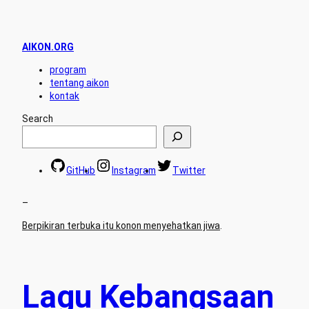
AIKON.ORG
program
tentang aikon
kontak
Search
GitHub
Instagram
Twitter
–
Berpikiran terbuka itu konon menyehatkan jiwa
.
Lagu Kebangsaan