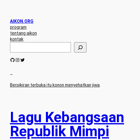
AIKON.ORG
program
tentang aikon
kontak
S
e
a
GitHub
Instagram
Twitter
r
c
h
–
Berpikiran terbuka itu konon menyehatkan jiwa
.
Lagu Kebangsaan
Republik Mimpi