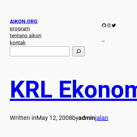
AIKON.ORG
GitHub
Instagram
Twitter
program
tentang aikon
–
kontak
S
e
a
r
c
KRL Ekonom
h
Written in
May 12, 2008
by
admin
jalan