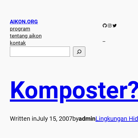
AIKON.ORG
GitHub
Instagram
Twitter
program
tentang aikon
–
kontak
S
e
a
r
c
Komposter
h
Written in
July 15, 2007
by
admin
Lingkungan Hi