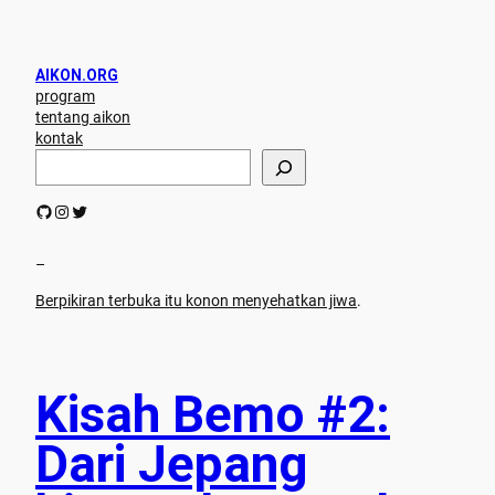
AIKON.ORG
program
tentang aikon
kontak
S
e
a
GitHub
Instagram
Twitter
r
c
h
–
Berpikiran terbuka itu konon menyehatkan jiwa
.
Kisah Bemo #2:
Dari Jepang