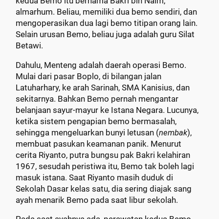
kedua Bemo itu bernama Bakri bin Naim,
almarhum. Beliau, memiliki dua bemo sendiri, dan
mengoperasikan dua lagi bemo titipan orang lain.
Selain urusan Bemo, beliau juga adalah guru Silat
Betawi.
Dahulu, Menteng adalah daerah operasi Bemo.
Mulai dari pasar Boplo, di bilangan jalan
Latuharhary, ke arah Sarinah, SMA Kanisius, dan
sekitarnya. Bahkan Bemo pernah mengantar
belanjaan sayur-mayur ke Istana Negara. Lucunya,
ketika sistem pengapian bemo bermasalah,
sehingga mengeluarkan bunyi letusan (
nembak
),
membuat pasukan keamanan panik. Menurut
cerita Riyanto, putra bungsu pak Bakri kelahiran
1967, sesudah peristiwa itu, Bemo tak boleh lagi
masuk istana. Saat Riyanto masih duduk di
Sekolah Dasar kelas satu, dia sering diajak sang
ayah menarik Bemo pada saat libur sekolah.