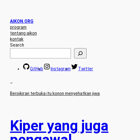
AIKON.ORG
program
tentang aikon
kontak
Search
GitHub
Instagram
Twitter
–
Berpikiran terbuka itu konon menyehatkan jiwa
.
Kiper yang juga
pengawal