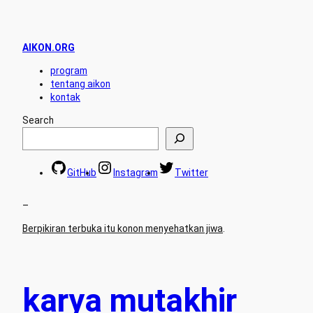
AIKON.ORG
program
tentang aikon
kontak
Search
GitHub
Instagram
Twitter
–
Berpikiran terbuka itu konon menyehatkan jiwa
.
karya mutakhir