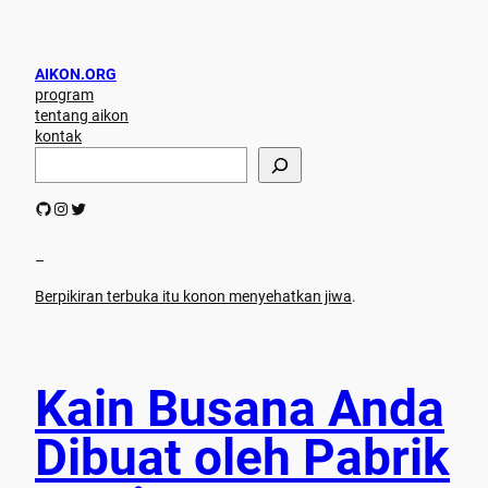
AIKON.ORG
program
tentang aikon
kontak
S
e
a
GitHub
Instagram
Twitter
r
c
h
–
Berpikiran terbuka itu konon menyehatkan jiwa
.
Kain Busana Anda
Dibuat oleh Pabrik