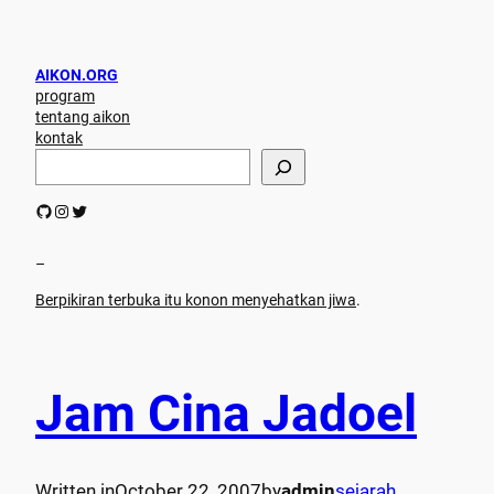
AIKON.ORG
program
tentang aikon
kontak
S
e
a
GitHub
Instagram
Twitter
r
c
h
–
Berpikiran terbuka itu konon menyehatkan jiwa
.
Jam Cina Jadoel
Written in
October 22, 2007
by
admin
sejarah