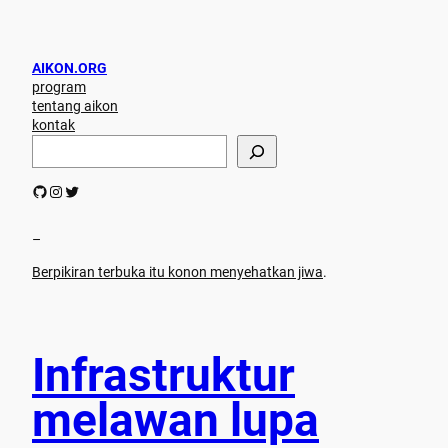
AIKON.ORG
program
tentang aikon
kontak
S
e
a
GitHub
Instagram
Twitter
r
c
h
–
Berpikiran terbuka itu konon menyehatkan jiwa
.
Infrastruktur
melawan lupa