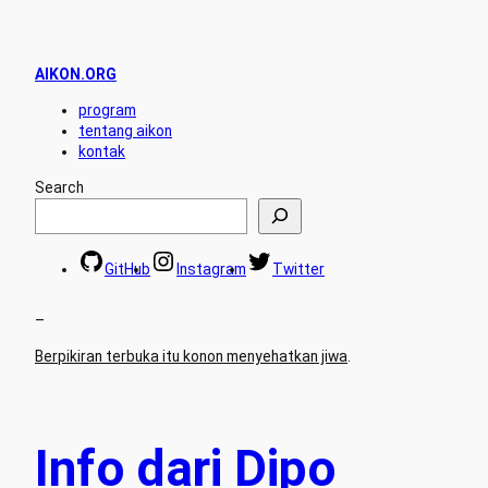
AIKON.ORG
program
tentang aikon
kontak
Search
GitHub
Instagram
Twitter
–
Berpikiran terbuka itu konon menyehatkan jiwa
.
Info dari Dipo