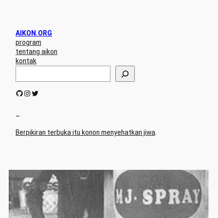
AIKON.ORG
program
tentang aikon
kontak
S
e
a
GitHub
Instagram
Twitter
r
c
h
–
Berpikiran terbuka itu konon menyehatkan jiwa
.