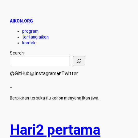
AIKON.ORG
program
tentang aikon
kontak
Search
GitHub
Instagram
Twitter
–
Berpikiran terbuka itu konon menyehatkan jiwa
.
Hari2 pertama