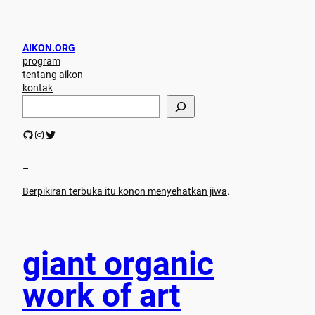
AIKON.ORG
program
tentang aikon
kontak
S
e
a
GitHub
Instagram
Twitter
r
c
h
–
Berpikiran terbuka itu konon menyehatkan jiwa
.
giant organic
work of art