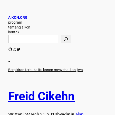
AIKON.ORG
program
tentang aikon
kontak
S
e
a
GitHub
Instagram
Twitter
r
c
h
–
Berpikiran terbuka itu konon menyehatkan jiwa
.
Freid Cikehn
Written in
March 31, 2010
by
admin
jalan