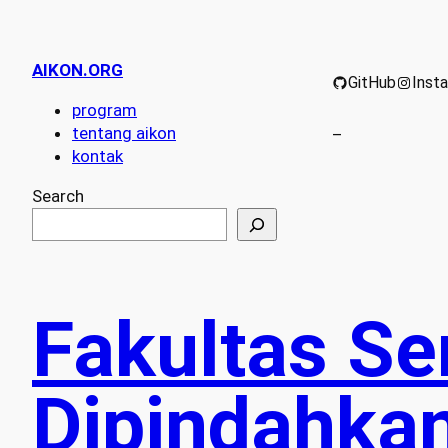
AIKON.ORG
GitHub
Inst
program
tentang aikon
–
kontak
Search
Fakultas Se
Dipindahkan