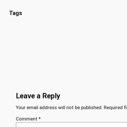
Tags
Leave a Reply
Your email address will not be published.
Required f
Comment
*