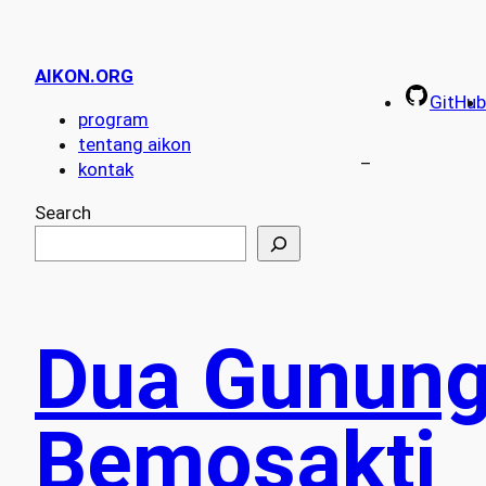
AIKON.ORG
GitHub
program
tentang aikon
–
kontak
Search
Dua Gunung,
Bemosakti