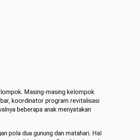
 kelompok. Masing-masing kelompok
r, koordinator program revitalisasi
alnya beberapa anak menyatakan
n pola dua gunung dan matahari. Hal