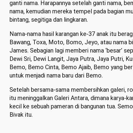
ganti nama. Harapannya setelah ganti nama, bem
nama, kemudian mereka tempel pada bagian muk
bintang, segitiga dan lingkaran.
Nama-nama hasil karangan ke-37 anak itu beragam
Bawang, Toxa, Moto, Bomo, Jeyo, atau nama bina
James. Sebagian lagi memberi nama ‘besar’ seper
Dewi Sri, Dewi Langit, Jaya Putra, Jaya Putri,
Bemo, Bemo Cinta, Bemo Ajaib, Bemo yang bersi
untuk menjadi nama baru dari Bemo.
Setelah bersama-sama membersihkan galeri, r
itu meninggalkan Galeri Antara, dimana karya-k
kecil ke sebuah pameran di bangunan tua. Semo
Bivak itu.