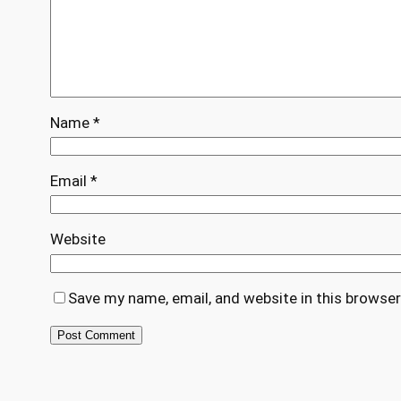
Name
*
Email
*
Website
Save my name, email, and website in this browser