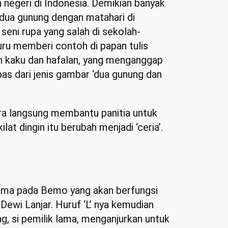
negeri di Indonesia. Demikian banyak
ua gunung dengan matahari di
seni rupa yang salah di sekolah-
uru memberi contoh di papan tulis
in kaku dan hafalan, yang menganggap
s dari jenis gambar ‘dua gunung dan
ara langsung membantu panitia untuk
at dingin itu berubah menjadi ‘ceria’.
ama pada Bemo yang akan berfungsi
Dewi Lanjar. Huruf ‘L’ nya kemudian
g, si pemilik lama, menganjurkan untuk