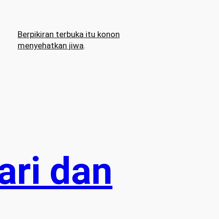
Berpikiran terbuka itu konon
menyehatkan jiwa
.
ari dan