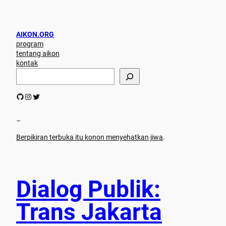
AIKON.ORG
program
tentang aikon
kontak
S
e
a
GitHub
Instagram
Twitter
r
c
h
–
Berpikiran terbuka itu konon menyehatkan jiwa
.
Dialog Publik:
Trans Jakarta