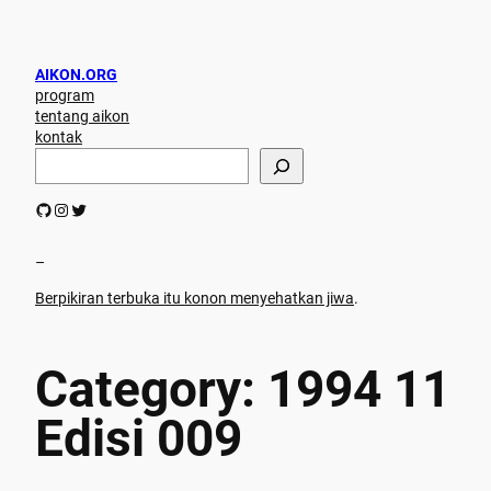
Skip
to
content
AIKON.ORG
program
tentang aikon
kontak
S
e
a
GitHub
Instagram
Twitter
r
c
h
–
Berpikiran terbuka itu konon menyehatkan jiwa
.
Category:
1994 11
Edisi 009