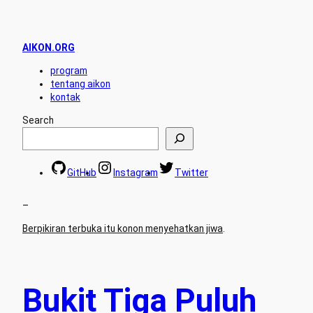
AIKON.ORG
program
tentang aikon
kontak
Search
GitHub
Instagram
Twitter
–
Berpikiran terbuka itu konon menyehatkan jiwa
.
Bukit Tiga Puluh