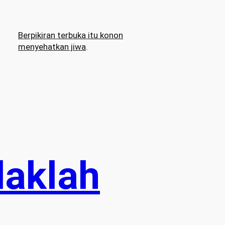
Berpikiran terbuka itu konon
menyehatkan jiwa
.
daklah