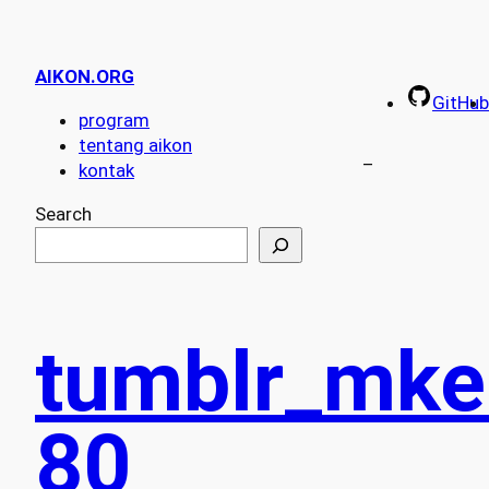
AIKON.ORG
GitHub
program
tentang aikon
–
kontak
Search
tumblr_mke
80