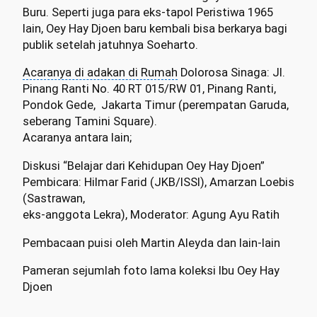
Buru. Seperti juga para eks-tapol Peristiwa 1965
lain, Oey Hay Djoen baru kembali bisa berkarya bagi
publik setelah jatuhnya Soeharto.
Acaranya di adakan di Rumah
Dolorosa Sinaga: Jl.
Pinang Ranti No. 40 RT 015/RW 01, Pinang Ranti,
Pondok
Gede
,
Jakarta
Timur (perempatan Garuda,
seberang Tamini Square).
Acaranya antara lain;
Diskusi “Belajar dari Kehidupan Oey Hay Djoen”
Pembicara: Hilmar Farid (JKB/ISSI), Amarzan Loebis
(Sastrawan,
eks-anggota Lekra), Moderator: Agung Ayu Ratih
Pembacaan puisi oleh Martin Aleyda dan lain-lain
Pameran sejumlah foto lama koleksi Ibu Oey Hay
Djoen