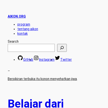
AIKON.ORG
program
tentang aikon
kontak
Search
GitHub
Instagram
Twitter
–
Berpikiran terbuka itu konon menyehatkan jiwa
.
Belajar dari