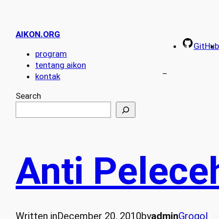
AIKON.ORG
GitHub
program
tentang aikon
–
kontak
Search
Anti Pelece
Written in
December 20, 2010
by
admin
Grogol