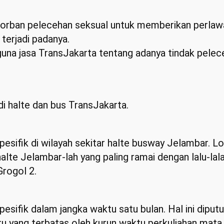
 korban pelecehan seksual untuk memberikan perla
terjadi padanya.
una jasa TransJakarta tentang adanya tindak pel
i halte dan bus TransJakarta.
pesifik di wilayah sekitar halte busway Jelambar. Lok
halte Jelambar-lah yang paling ramai dengan lalu-l
Grogol 2.
spesifik dalam jangka waktu satu bulan. Hal ini dip
u yang terbatas oleh kurun waktu perkuliahan mata 