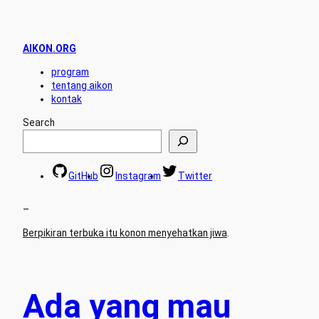
AIKON.ORG
program
tentang aikon
kontak
Search
GitHub
Instagram
Twitter
–
Berpikiran terbuka itu konon menyehatkan jiwa
.
Ada yang mau