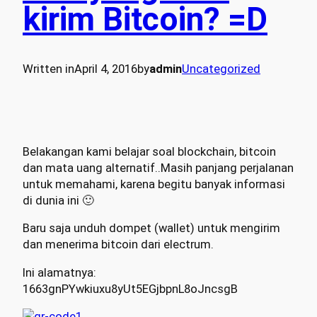
kirim Bitcoin? =D
Written in
April 4, 2016
by
admin
Uncategorized
Belakangan kami belajar soal blockchain, bitcoin
dan mata uang alternatif..Masih panjang perjalanan
untuk memahami, karena begitu banyak informasi
di dunia ini 🙂
Baru saja unduh dompet (wallet) untuk mengirim
dan menerima bitcoin dari electrum.
Ini alamatnya:
1663gnPYwkiuxu8yUt5EGjbpnL8oJncsgB