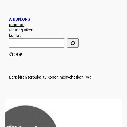
AIKON.ORG
program
tentang aikon
kontak
S
e
a
GitHub
Instagram
Twitter
r
c
h
–
Berpikiran terbuka itu konon menyehatkan jiwa
.