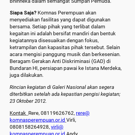
Bhinneka dalam semangat Sumpah Pemuda.
Siapa Saja?
Komnas Perempuan akan
menyediakan fasilitas yang dapat digunakan
bersama. Setiap pihak yang terlibat dalam
kegaitan ini adalah bersifat mandiri dan bentuk
kegiatannya disesuaikan dengan fokus,
ketrampilan dan kapasitas pihak tersebut. Selain
acara mengisi panggung musik dan berkesenian.
Beragam Gerakan Anti Diskriminasi (GAD) di
Bundaran HI, persiapan pawai ke Istana Merdeka,
juga dilakukan.
Rincian kegiatan di Galeri Nasional akan segera
diterbitkan setelah ada kepastian pengisi kegiatan;
23 Oktober 2012.
Kontak
Rere, 08119626762,
rere@
komnasperempuan.or.id
Virli,
0808158264928,
virli@
komnasperempuan.or.id
Andy,