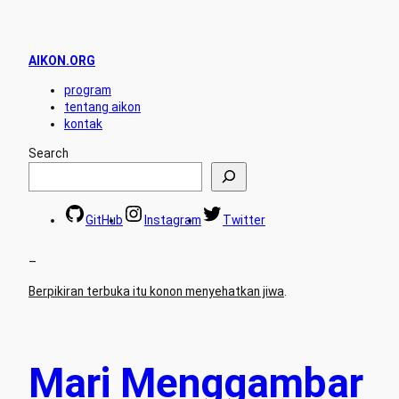
AIKON.ORG
program
tentang aikon
kontak
Search
GitHub
Instagram
Twitter
–
Berpikiran terbuka itu konon menyehatkan jiwa
.
Mari Menggambar