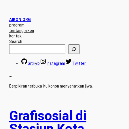
AIKON.ORG
program
tentang aikon
kontak
Search
GitHub
Instagram
Twitter
–
Berpikiran terbuka itu konon menyehatkan jiwa
.
Grafisosial di
Stasiun Kota