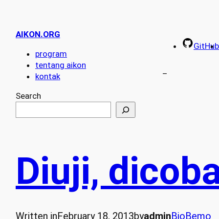
AIKON.ORG
GitHub
program
tentang aikon
–
kontak
Search
Diuji, dicob
Written in
February 18, 2013
by
admin
BioBemo