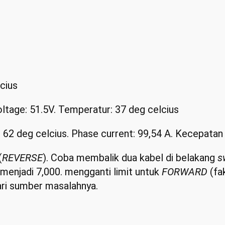
lcius
oltage: 51.5V. Temperatur: 37 deg celcius
r: 62 deg celcius. Phase current: 99,54 A. Kecepata
(
REVERSE
). Coba membalik dua kabel di belakang
s
 menjadi 7,000. mengganti limit untuk
FORWARD
(fa
cari sumber masalahnya.