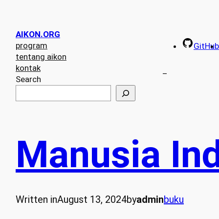
AIKON.ORG
program
GitHub
tentang aikon
kontak
–
Search
Manusia In
Written in
August 13, 2024
by
admin
buku