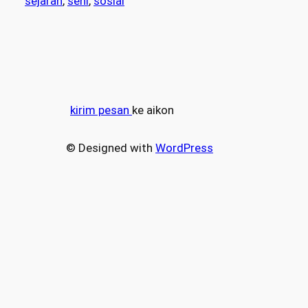
sejarah
, 
seni
, 
sosial
kirim pesan
ke aikon
© Designed with
WordPress