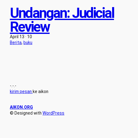
Undangan: Judicial
Review
April 13 · 10
Berita
, 
buku
-.-.-
kirim pesan
ke aikon
AIKON.ORG
© Designed with
WordPress