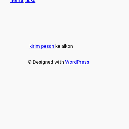
Berita
, 
buku
kirim pesan
ke aikon
© Designed with
WordPress