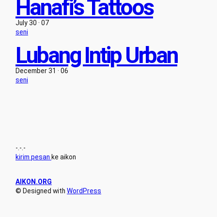
Hanafi’s Tattoos
July 30 · 07
seni
Lubang Intip Urban
December 31 · 06
seni
-.-.-
kirim pesan
ke aikon
AIKON.ORG
© Designed with
WordPress