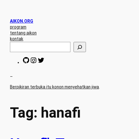
Skip
to
content
AIKON.ORG
program
tentang aikon
kontak
S
e
a
G
I
T
r
i
n
w
c
t
s
i
h
H
t
t
–
u
a
t
Berpikiran terbuka itu konon menyehatkan jiwa
.
b
g
e
r
r
a
m
Tag:
hanafi