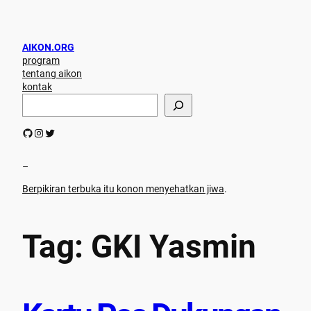
Skip
to
content
AIKON.ORG
program
tentang aikon
kontak
S
e
a
GitHub
Instagram
Twitter
r
c
h
–
Berpikiran terbuka itu konon menyehatkan jiwa
.
Tag:
GKI Yasmin