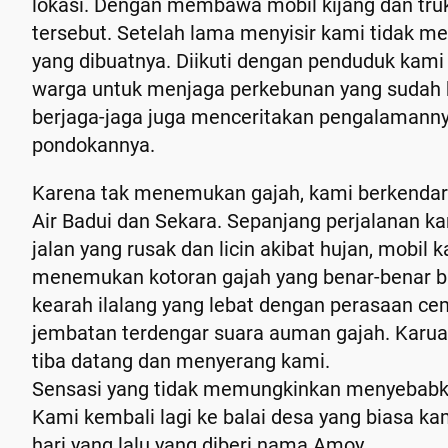
lokasi. Dengan membawa mobil kijang dan truk
tersebut. Setelah lama menyisir kami tidak 
yang dibuatnya. Diikuti dengan penduduk kam
warga untuk menjaga perkebunan yang sudah h
berjaga-jaga juga menceritakan pengalamanny
pondokannya.
Karena tak menemukan gajah, kami berkendara
Air Badui dan Sekara. Sepanjang perjalanan ka
jalan yang rusak dan licin akibat hujan, mobi
menemukan kotoran gajah yang benar-benar ba
kearah ilalang yang lebat dengan perasaan cem
jembatan terdengar suara auman gajah. Karuan
tiba datang dan menyerang kami.
Sensasi yang tidak memungkinkan menyebabka
Kami kembali lagi ke balai desa yang biasa ka
hari yang lalu yang diberi nama Amoy.