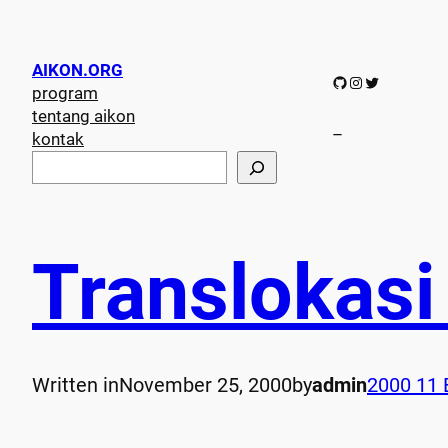
AIKON.ORG
GitHub
Instagram
Twitter
program
tentang aikon
–
kontak
S
e
a
r
c
Translokasi
h
Written in
November 25, 2000
by
admin
2000 11 