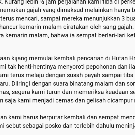
. Kurang lebih ½ jam perjalanan kami tiba di per
menemukan gajah yang dimaksud melainkan hanya b
i terus mencari, sampai mereka menunjukkan 3 bu
ancur kemarin malam diratakan oleh sang gajah.
a kemarin malam, bahwa ia sempat berlari-lari k
an kijang memulai kembali pencarian di Hutan Hra
mi tak henti-hentinya menyoroti pepohonan dan il
l kami terus melaju dengan susah payah sampai tib
ru. Diiringi dengan suara binatang malam dan s
as, segera kami turun dan memeriksa keadaan sekit
 saja kami menjadi cemas dan gelisah dicampur ra
n kami harus berputar kembali dan sempat mend
mi sebut sebagai posko dan terlebih dahulu menin