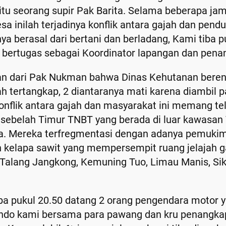
itu seorang supir Pak Barita. Selama beberapa jam 
esa inilah terjadinya konflik antara gajah dan pe
a berasal dari bertani dan berladang, Kami tiba p
ertugas sebagai Koordinator lapangan dan penang
san dari Pak Nukman bahwa Dinas Kehutanan bere
ah tertangkap, 2 diantaranya mati karena diambil 
onflik antara gajah dan masyarakat ini memang te
ebelah Timur TNBT yang berada di luar kawasan 
 ha. Mereka terfregmentasi dengan adanya pemuki
kelapa sawit yang mempersempit ruang jelajah gaj
: Talang Jangkong, Kemuning Tuo, Limau Manis, Sik
ba pukul 20.50 datang 2 orang pengendara motor 
mando kami bersama para pawang dan kru penangka