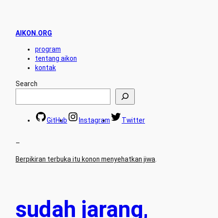
AIKON.ORG
program
tentang aikon
kontak
Search
GitHub
Instagram
Twitter
–
Berpikiran terbuka itu konon menyehatkan jiwa
.
sudah jarang,