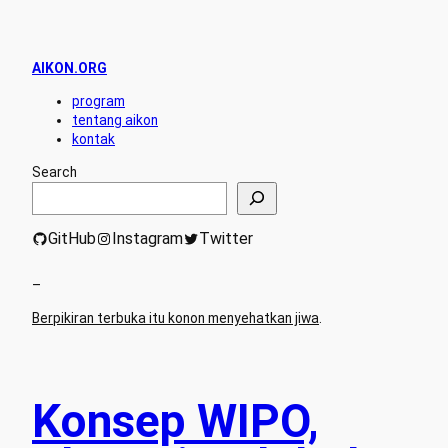
AIKON.ORG
program
tentang aikon
kontak
Search
GitHub
Instagram
Twitter
–
Berpikiran terbuka itu konon menyehatkan jiwa
.
Konsep WIPO,