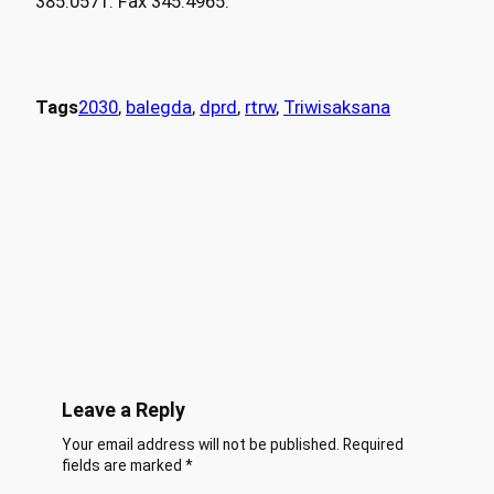
385.0571. Fax 345.4965.
Tags
2030
, 
balegda
, 
dprd
, 
rtrw
, 
Triwisaksana
Leave a Reply
Your email address will not be published.
Required
fields are marked
*